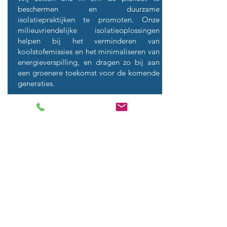
beschermen en duurzame
isolatiepraktijken te promoten. Onze
milieuvriendelijke isolatieoplossingen
helpen bij het verminderen van
koolstofemissies en het minimaliseren van
energieverspilling, en dragen zo bij aan
een groenere toekomst voor de komende
generaties.