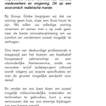
medewerkers en omgeving. Dit op een
economisch realistische manier.
Bij Group Globe begrijpen wij dat uw
woning geen huis, maar een thuis hoort te
zijn. Wij willen uw volledige woning
omarmen en samen met u op zoek gaan
naar de beste renovatieoplossing om uw
comfort en rendement zoveel mogelijk te
verhogen.
Ons team van deskundige professionals is
toegewijd aan het leveren van kwalitatief
hoogstaand vakmanschap en een
uitzonderlijke klantenservice, zodat uw
renovatie- en/of isolatieproject voltooid
wordt volgens uw exacte specificaties en
met de grootst mogelijke aandacht voor
detail.
En omdat we ons best doen om zoveel
mogelijk milieuvriendelijke materialen en
technieken te gebruiken, kunt u erop
vertrouwen dat we ons steentje bijdragen
aan een betere wereld.