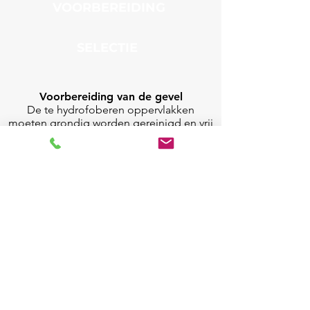
VOORBEREIDING
SELECTIE
Voorbereiding van de gevel
De te hydrofoberen oppervlakken
moeten grondig worden gereinigd en vrij
zijn van vuil, stof en andere
verontreinigingen die de hechting van de
hydrofobe coating kunnen verstoren.
Selectie van de hydrofobe coating
De keuze van de juiste coating hangt af
van het type oppervlak dat moet worden
gecoat en het gewenste niveau van
waterbestendigheid. Wij kiezen samen
met u voor de beste oplossing.
Aanbrengen van de coating
De hydrofobe coating wordt op het
oppervlak aangebracht met een spray. De